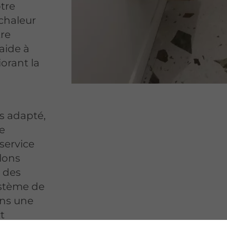
otre
 chaleur
tre
aide à
orant la
us adapté,
re
service
llons
 des
ystème de
ons une
t