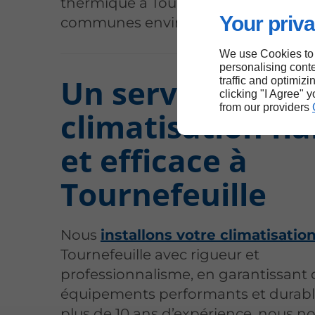
thermique à Tournefeuille et dans le
Your priva
communes environnantes.
We use Cookies to
personalising conte
Un service de
traffic and optimizi
clicking "I Agree" 
from our providers
climatisation fia
et efficace à
Tournefeuille
Nous
installons votre climatisatio
Tournefeuille avec rigueur et
professionnalisme, en garantissant 
équipements performants et durabl
plus de 10 ans d’expérience, nous n