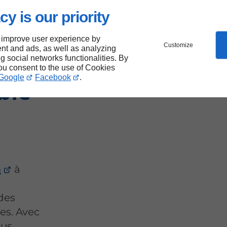
s
cy is our priority
 improve user experience by
Customize
nt and ads, as well as analyzing
ng social networks functionalities. By
you consent to the use of Cookies
Google
Facebook
.
ble
n
à
des
es. Avec
ous