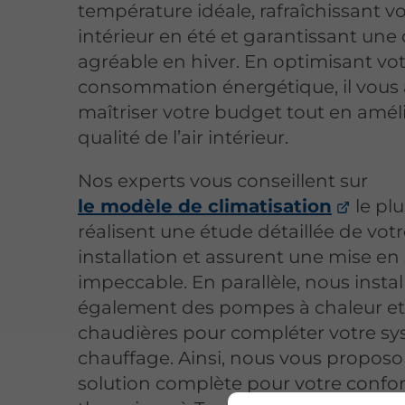
température idéale, rafraîchissant v
intérieur en été et garantissant une
agréable en hiver. En optimisant vo
consommation énergétique, il vous 
maîtriser votre budget tout en améli
qualité de l’air intérieur.
Nos experts vous conseillent sur
le modèle de climatisation
le pl
réalisent une étude détaillée de vot
installation et assurent une mise en 
impeccable. En parallèle, nous insta
également des pompes à chaleur et
chaudières pour compléter votre s
chauffage. Ainsi, nous vous propos
solution complète pour votre confor