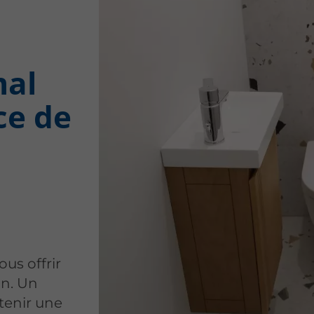
mal
ce de
ous offrir
on. Un
tenir une