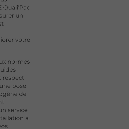
E Quali'Pac
surer un
st
orer votre
aux normes
luides
t respect
 une pose
mogène de
nt
 un service
tallation à
vos