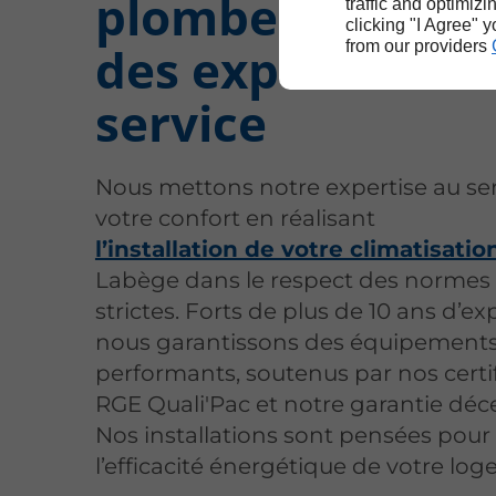
plomberie à Lab
traffic and optimizi
clicking "I Agree" 
des experts à vo
from our providers
service
Nous mettons notre expertise au se
votre confort en réalisant
l’installation de votre climatisatio
Labège dans le respect des normes 
strictes. Forts de plus de 10 ans d’ex
nous garantissons des équipements 
performants, soutenus par nos certi
RGE Quali'Pac et notre garantie déc
Nos installations sont pensées pou
l’efficacité énergétique de votre lo