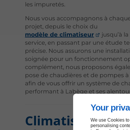
les impuretés.
Nous vous accompagnons à chaque
projet, depuis le choix du
modèle de climatiseur
jusqu’à la
service, en passant par une étude t
précise. Nous assurons une installat
soignée pour un fonctionnement op
complément, nous proposons égale
pose de chaudières et de pompes à 
afin de vous offrir un système de c
performant à Labège et ses alentour
Your priva
Climatisation et
We use Cookies to
personalising conte