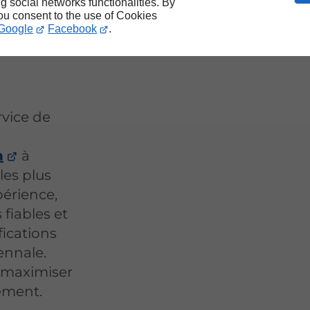
ège :
ng social networks functionalities. By
you consent to the use of Cookies
tre
Google
Facebook
.
rvice de
n
à
les plus
périence,
fiables et
fications
ennale.
r maximiser
gement.