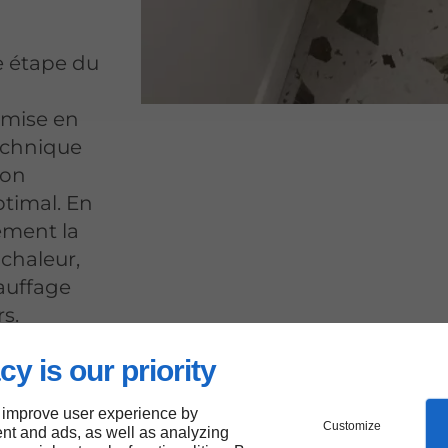
 étape du
 mise en
echnique
ion
timal. En
ment la
chaleur,
hauffage
s.
cy is our priority
 improve user experience by
Customize
nt and ads, as well as analyzing