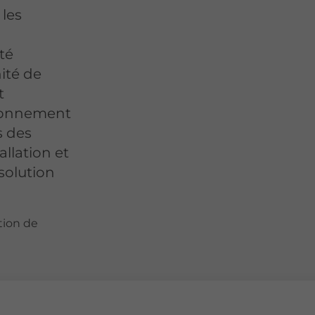
 les
té
ité de
t
ionnement
s des
allation et
 solution
tion de