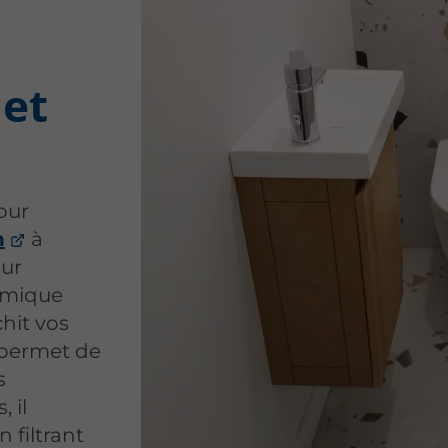
 et
our
n
à
eur
rmique
chit vos
l permet de
s
 il
n filtrant