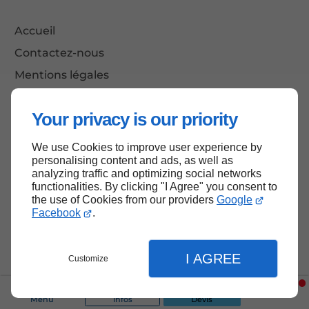
Accueil
Contactez-nous
Mentions légales
Plan du site
Your privacy is our priority
We use Cookies to improve user experience by
Haut de page
personalising content and ads, as well as
analyzing traffic and optimizing social networks
functionalities. By clicking "I Agree" you consent to
the use of Cookies from our providers
Google
Facebook
.
I AGREE
Customize
Menu
Infos
Devis